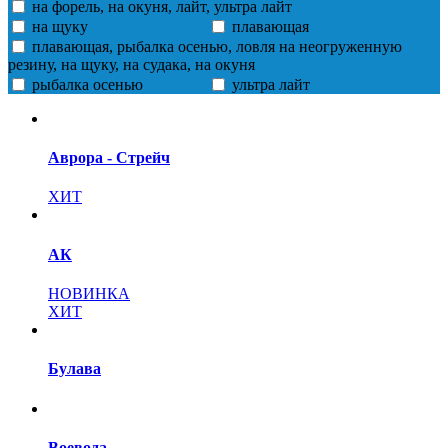
на форель, на окуня, лайт, ультра лайт
на щуку
плавающая
плавающая, рыбалка осенью, ловля на неогруженную
резину, на щуку, на судака, на окуня
рыбалка осенью
ультра лайт
Аврора - Стрейч
ХИТ
АК
НОВИНКА
ХИТ
Булава
Воевода