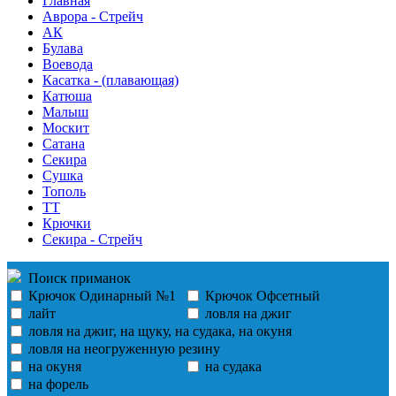
Главная
Аврора - Стрейч
АК
Булава
Воевода
Касатка - (плавающая)
Катюша
Малыш
Москит
Сатана
Секира
Сушка
Тополь
ТТ
Крючки
Секира - Стрейч
Поиск приманок
Крючок Одинарный №1
Крючок Офсетный
лайт
ловля на джиг
ловля на джиг, на щуку, на судака, на окуня
ловля на неогруженную резину
на окуня
на судака
на форель