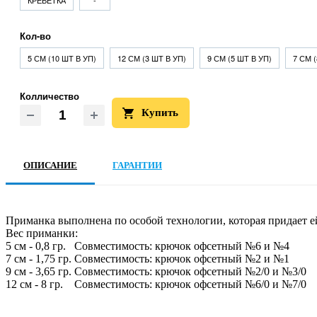
КРЕВЕТКА
-
Кол-во
5 СМ (10 ШТ В УП)
12 СМ (3 ШТ В УП)
9 СМ (5 ШТ В УП)
7 СМ 
Колличество
Купить
ОПИСАНИЕ
ГАРАНТИИ
Приманка выполнена по особой технологии, которая придает е
Вес приманки:
5 см - 0,8 гр. Совместимость: крючок офсетный №6 и №4
7 см - 1,75 гр. Совместимость: крючок офсетный №2 и №1
9 см - 3,65 гр. Совместимость: крючок офсетный №2/0 и №3/0
12 см - 8 гр. Совместимость: крючок офсетный №6/0 и №7/0