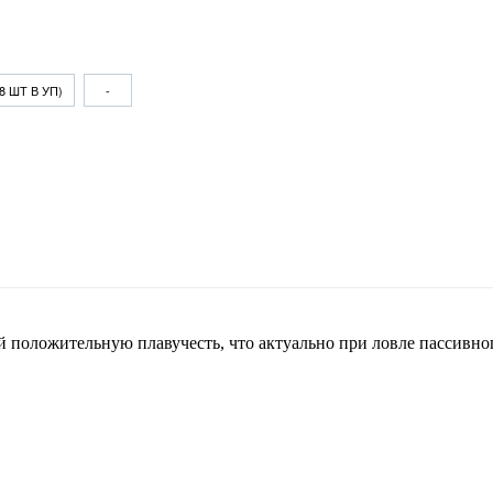
(8 ШТ В УП)
-
й положительную плавучесть, что актуально при ловле пассивно