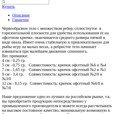
Купить
Описание
Гарантии
Червеобразное тело с множеством ребер, сплюстнутое в
горизонтальной плоскости для удобства использования ее на
офсетном крючке, оканчивается среднего размера пяткой в
виде овала. Имеет очень стабильную и привлекательную для
рыбы игру на малых весах, а ребристое тело начинает
извиваться при малейшем движении спиннинга.
Вес приманки:
4 см - 0,25 гр.
5 см - 0,75 гр. Совместимость: крючок офсетный №6 и №4
7 см - 1,65 гр. Совместимость: крючок офсетный №2 и №1
9 см - 3,4 гр. Совместимость: крючок офсетный №2/0 и
№3/0
12 см - 8,15 гр. Совместимость: крючок офсетный №6/0 и
№7/0
Наше предложение одно из лучших на российском рынке, т.к.
вы приобретаете продукцию непосредственно у
промышленного производителя и можете всегда рассчитывать
на высокое постоянное качество, минимальную возможную в