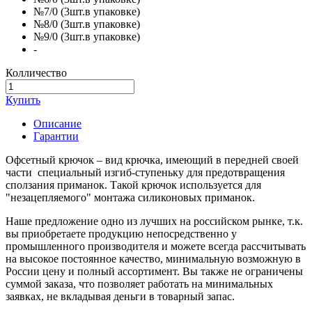
№7/0 (3шт.в упаковке)
№8/0 (3шт.в упаковке)
№9/0 (3шт.в упаковке)
-
Колличество
Купить
Описание
Гарантии
Офсетный крючок – вид крючка, имеющий в передней своей
части специальный изгиб-ступеньку для предотвращения
сползания приманок. Такой крючок используется для
"незацепляемого" монтажа силиконовых приманок.
Наше предложение одно из лучших на российском рынке, т.к.
вы приобретаете продукцию непосредственно у
промышленного производителя и можете всегда рассчитывать
на высокое постоянное качество, минимальную возможную в
России цену и полный ассортимент. Вы также не ограничены
суммой заказа, что позволяет работать на минимальных
заявках, не вкладывая деньги в товарный запас.