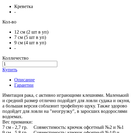
Креветка
-
Кол-во
12 см (2 шт в уп)
7 см (5 шт в уп)
9 см (4 шт в уп)
-
Колличество
Купить
Описание
Гарантии
Имитация рака, с активно играющими клешнями. Маленький
и средний размер отлично подойдет для ловли судака и окуня,
а большая версия соблазнит трофейную щуку. Также здорово
подойдет для ловли на "неогрузку", в заросших водорослями
водоемах.
Вес приманки:
7 см - 2,7 гр. Совместимость: крючок офсетный №2 и №1
9 см - 5,8 гр. Совместимость: крючок офсетный №1/0 и