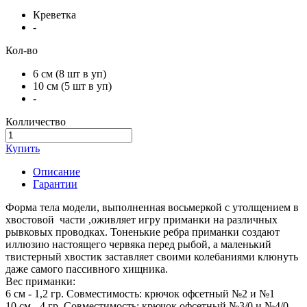
Креветка
-
Кол-во
6 см (8 шт в уп)
10 см (5 шт в уп)
-
Колличество
Купить
Описание
Гарантии
Форма тела модели, выполненная восьмеркой с утолщением в
хвостовой части ,оживляет игру приманки на различных
рывковых проводках. Тоненькие ребра приманки создают
иллюзию настоящего червяка перед рыбой, а маленький
твистерный хвостик заставляет своими колебаниями клюнуть
даже самого пассивного хищника.
Вес приманки:
6 см - 1,2 гр. Совместимость: крючок офсетный №2 и №1
10 см - 4 гр. Совместимость: крючок офсетный №3/0 и №4/0