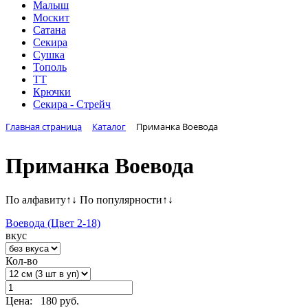
Малыш
Москит
Сатана
Секира
Сушка
Тополь
ТТ
Крючки
Секира - Стрейч
Главная страница
Каталог
Приманка Воевода
Приманка Воевода
По алфавиту
↑
↓
По популярности
↑
↓
Воевода (Цвет 2-18)
вкус
Кол-во
Цена:
180 руб.